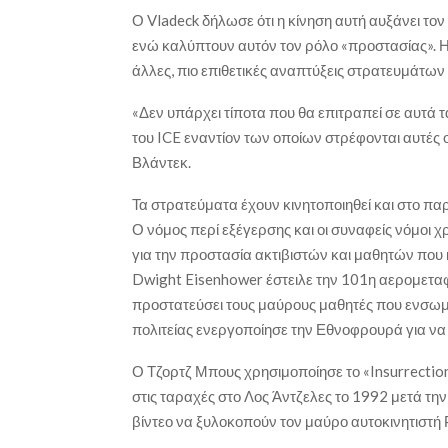
Ο Vladeck δήλωσε ότι η κίνηση αυτή αυξάνει το
ενώ καλύπτουν αυτόν τον ρόλο «προστασίας». Η
άλλες, πιο επιθετικές αναπτύξεις στρατευμάτων 
«Δεν υπάρχει τίποτα που θα επιτραπεί σε αυτά τ
του ICE εναντίον των οποίων στρέφονται αυτές ο
Βλάντεκ.
Τα στρατεύματα έχουν κινητοποιηθεί και στο πα
Ο νόμος περί εξέγερσης και οι συναφείς νόμοι
για την προστασία ακτιβιστών και μαθητών πο
Dwight Eisenhower έστειλε την 101η αερομεταφ
προστατεύσει τους μαύρους μαθητές που ενσωμά
πολιτείας ενεργοποίησε την Εθνοφρουρά για να 
Ο Τζορτζ Μπους χρησιμοποίησε το «Insurrectio
στις ταραχές στο Λος Άντζελες το 1992 μετά τ
βίντεο να ξυλοκοπούν τον μαύρο αυτοκινητιστή Ρ