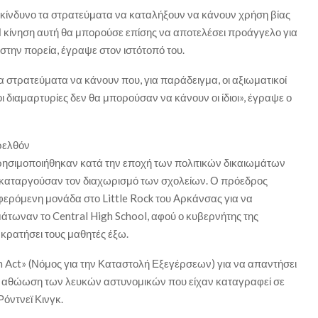
ν κίνδυνο τα στρατεύματα να καταλήξουν να κάνουν χρήση βίας
 κίνηση αυτή θα μπορούσε επίσης να αποτελέσει προάγγελο για
στην πορεία, έγραψε στον ιστότοπό του.
α στρατεύματα να κάνουν που, για παράδειγμα, οι αξιωματικοί
ι διαμαρτυρίες δεν θα μπορούσαν να κάνουν οι ίδιοι», έγραψε ο
ρελθόν
 χρησιμοποιήθηκαν κατά την εποχή των πολιτικών δικαιωμάτων
υ καταργούσαν τον διαχωρισμό των σχολείων. Ο πρόεδρος
ερόμενη μονάδα στο Little Rock του Αρκάνσας για να
τωναν το Central High School, αφού ο κυβερνήτης της
κρατήσει τους μαθητές έξω.
n Act» (Νόμος για την Καταστολή Εξεγέρσεων) για να απαντήσει
ην αθώωση των λευκών αστυνομικών που είχαν καταγραφεί σε
όντνεϊ Κινγκ.