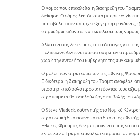
Ο νόμος που επικαλείται η διακήρυξη του Τραμ
διοίκηση. Ο νόμος λέει ότι αυτό μπορεί να γίνει
με εισβολή, όταν υπάρχει εξέγερση ή κίνδυνος 
ο πρόεδρος αδυνατεί να «εκτελέσει τους νόμους
Αλλά ο νόμος λέει επίσης ότι οι διαταγές για 
Πολιτειών». Δεν είναι άμεσα σαφές αν ο πρόεδ
χωρίς την εντολή του κυβερνήτη της συγκεκριμέν
Ο ρόλος των στρατευμάτων της Εθνικής Φρουρά
Ειδικότερα, η διακήρυξη του Τραμπ αναφέρει ό
υποστηρικτικό ρόλο προστατεύοντας τους αξιωματ
στρατεύματα θα εκτελούν έργο επιβολής του νό
Ο Steve Vladeck, καθηγητής στο Νομικό Κέντρο 
στρατιωτική δικαιοσύνη και το δίκαιο της εθνικής
Εθνικής Φρουράς δεν μπορούν νομίμως να συμμ
εκτός εάν ο Τραμπ επικαλεστεί πρώτα τον νόμο 