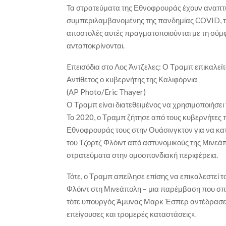
Τα στρατεύματα της Εθνοφρουράς έχουν αναπτυχ
συμπεριλαμβανομένης της πανδημίας COVID, τ
αποστολές αυτές πραγματοποιούνται με τη σύ
ανταποκρίνονται.
Eπεισόδια στο Λος Άντζελες: Ο Τραμπ επικαλεί
Αντίθετος ο κυβερνήτης της Καλιφόρνια
(AP Photo/Eric Thayer)
Ο Τραμπ είναι διατεθειμένος να χρησιμοποιήσει
Το 2020, ο Τραμπ ζήτησε από τους κυβερνήτες
Εθνοφρουράς τους στην Ουάσινγκτον για να κατ
του Τζορτζ Φλόιντ από αστυνομικούς της Μινε
στρατεύματα στην ομοσπονδιακή περιφέρεια.
Τότε, ο Τραμπ απείλησε επίσης να επικαλεστεί τ
Φλόιντ στη Μινεάπολη – μια παρέμβαση που σπά
τότε υπουργός Άμυνας Μαρκ Έσπερ αντέδρασε, λέ
επείγουσες και τρομερές καταστάσεις».