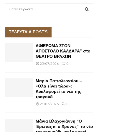
S
e
a
S
r
c
ΤΕΛΕΥΤΑΙΑ POSTS
E
h
f
A
ΑΦΙΕΡΩΜΑ ΣΤΟΝ
o
ΑΠΟΣΤΟΛΟ ΚΑΛΔΑΡΑ” στο
r
ΘΕΑΤΡΟ ΒΡΑΧΩΝ
R
:
25/07/2026
0
C
H
Μαρία Παπαλεοντίου –
«Όλα είναι τώρα»:
Κυκλοφορεί το νέο της
τραγούδι
21/07/2026
0
Μάνια Βλαχογιάννη “Ο
Έρωτας κι ο Χρόνος”, το νέο
της τραγούδι κυκλοφορεί