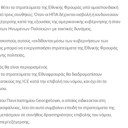
π θέτει τα στρατεύματα της Εθνικής Φρουράς υπό ομοσπονδιακή
 υπό τρεις συνθήκες: Όταν οι ΗΠΑ δέχονται εισβολή ή κινδυνεύουν
εξέγερσης κατά της εξουσίας της αμερικανικής κυβέρνησης ή όταν
 των Ηνωμένων Πολιτειών» με τακτικές δυνάμεις.
τους σκοπούς αυτούς «εκδίδονται μέσω των κυβερνήσεων των
ρος μπορεί να ενεργοποιήσει στρατεύματα της Εθνικής Φρουράς
ης πολιτείας.
ς θα είναι περιορισμένος
τι τα στρατεύματα της Εθνοφρουράς θα διαδραματίσουν
ικούς της ICE κατά την επιβολή του νόμου, και όχι ότι τα
μου.
του Πανεπιστημίου Georgetown, ο οποίος ειδικεύεται στη
 ασφάλειας, λέει ότι αυτό συμβαίνει επειδή τα στρατεύματα της
ετάσχουν σε συνήθεις δραστηριότητες επιβολής του νόμου,
περί εξέγερσης.