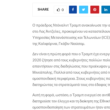
SHARE
0
Ο πρόεδρος Ντόναλντ Τραμπ ανακοίνωσε την α
στο Λος Άντζελες, προκειμένου να καταστείλουν
Υπηρεσίας Μετανάστευσης και Τελωνείων (ICE).
της Καλιφόρνια, Γκάβιν Νιούσομ.
Δεν είναι η πρώτη φορά που ο Τραμπ έχει ενεργ
2020 ζήτησε από τους κυβερνήτες πολλών πολιτ
απαντήσουν στις διαδηλώσεις που προέκυψαν με
Μινεάπολης. Πολλοί από τους κυβερνήτες από 
ομοσπονδιακή περιφέρεια. Στους κυβερνήτες πο
διατηρώντας τα στρατεύματά τους στο έδαφος τ
Αυτή τη φορά, ωστόσο, ο Τραμπ ενεργεί σε αντί
διατηρούσε τον έλεγχο και τη διοίκηση της Εθν
ομοσπονδιοποίηση των στρατευμάτων ήταν απαρα