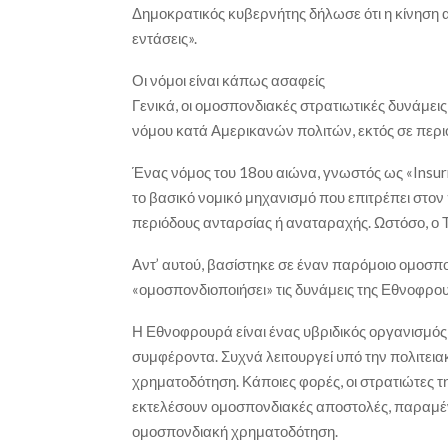
Δημοκρατικός κυβερνήτης δήλωσε ότι η κίνηση α
εντάσεις».
Οι νόμοι είναι κάπως ασαφείς
Γενικά, οι ομοσπονδιακές στρατιωτικές δυνάμεις
νόμου κατά Αμερικανών πολιτών, εκτός σε περι
Ένας νόμος του 18ου αιώνα, γνωστός ως «Insur
το βασικό νομικό μηχανισμό που επιτρέπει στο
περιόδους ανταρσίας ή αναταραχής. Ωστόσο, ο Τ
Αντ’ αυτού, βασίστηκε σε έναν παρόμοιο ομοσπ
«ομοσπονδιοποιήσει» τις δυνάμεις της Εθνοφρο
Η Εθνοφρουρά είναι ένας υβριδικός οργανισμός 
συμφέροντα. Συχνά λειτουργεί υπό την πολιτεια
χρηματοδότηση. Κάποιες φορές, οι στρατιώτες τ
εκτελέσουν ομοσπονδιακές αποστολές, παραμέν
ομοσπονδιακή χρηματοδότηση.