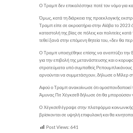
Ο Τραμπ δεν επικαλέστηκε ποτέ τον νόμο για κα
Όμως, κατά τη διάρκεια της προεκλογικής εκστρατ
Τραμπ είπε σε ακροατήριο στην Αϊόβα το 2023 ότ
καταστολή της βίας σε πόλεις και πολιτείες κατά
τεθεί ξανά στην επόμενη θητεία του, «δεν θα περ
Ο Τραμπ υποσχέθηκε επίσης να αναπτύξει την 
για την επιβολή της μετανάστευσης και ο κορυφα
στρατεύματα υπό συμπαθείς Ρεπουμπλικάνους κ
αρνούνται να συμμετάσχουν, δήλωσε ο Μίλερ στ
Αφού ο Τραμπ ανακοίνωσε ότι ομοσπονδοποιεί 
Άμυνας Πιτ Χέγκσεθ δήλωσε ότι θα μπορούσαν 
Ο Χέγκσεθ έγραψε στην πλατφόρμα κοινωνικής δ
βρίσκονται σε υψηλή επιφυλακή και θα κινητοποι
Post Views:
641