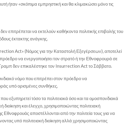
υτή ήταν «σκόπιμα εμπρηστική και θα κλιμακώσει μόνο τις
 δεν επιτρέπεται να εκτελούν καθήκοντα πολιτικής επιβολής του
όδους έκτακτης ανάγκης.
rection Act» (Νόμος για την Καταστολή Εξεγέρσεων), αποτελεί
ν πρόεδρο να ενεργοποιήσει τον στρατό ή την Εθνοφρουρά σε
ραμπ δεν επικαλέστηκε τον Insurrection Act το Σάββατο.
ονδιακό νόμο που επιτρέπει στον πρόεδρο να
υράς υπό ορισμένες συνθήκες.
που εξυπηρετεί τόσο τα πολιτειακά όσο και τα ομοσπονδιακά
κή διοίκηση και έλεγχο, χρησιμοποιώντας πολιτειακή
ης Εθνοφρουάς αποστέλλονται από την πολιτεία τους για να
οντας υπό πολιτειακή διοίκηση αλλά χρησιμοποιώντας