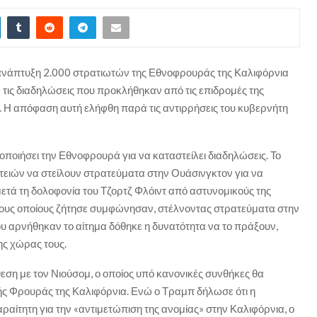
νάπτυξη 2.000 στρατιωτών της Εθνοφρουράς της Καλιφόρνια
 τις διαδηλώσεις που προκλήθηκαν από τις επιδρομές της
 Η απόφαση αυτή ελήφθη παρά τις αντιρρήσεις του κυβερνήτη
οποιήσει την Εθνοφρουρά για να καταστείλει διαδηλώσεις. Το
ειών να στείλουν στρατεύματα στην Ουάσινγκτον για να
τά τη δολοφονία του Τζορτζ Φλόιντ από αστυνομικούς της
τους οποίους ζήτησε συμφώνησαν, στέλνοντας στρατεύματα στην
υ αρνήθηκαν το αίτημα δόθηκε η δυνατότητα να το πράξουν,
ης χώρας τους.
θεση με τον Νιούσομ, ο οποίος υπό κανονικές συνθήκες θα
ικής Φρουράς της Καλιφόρνια. Ενώ ο Τραμπ δήλωσε ότι η
ίτητη για την «αντιμετώπιση της ανομίας» στην Καλιφόρνια, ο