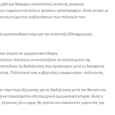
θεί για διάφορες καταστάσεις έκτακτης ανάγκης,
ων τυφώνων και άλλων φυσικών καταστροφών. Αλλά γενικά, οι
μφωνη γνώμη των κυβερνήσεων των πολιτειών που
ται ομοσπονδιακό νόμο για την ανάπτυξη Εθνοφρουράς –
 τον στρατό σε αμερικανικό έδαφος
 πολλών πολιτειών να αναπτύξουν τα στρατεύματα της
αστείλουν τις διαδηλώσεις που προέκυψαν μετά τη δολοφονία
άπολης. Πολλοί από τους κυβερνήτες συμφώνησαν, στέλνοντας
ον νόμο περί εξέγερσης για τις διαδηλώσεις μετά τον θάνατο του
νια παρατηρείται στη σύγχρονη αμερικανική ιστορία. Αλλά ο
γοντας ότι ο νόμος θα πρέπει να επικαλεστεί «μόνο στις πιο