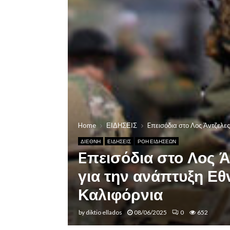
Home
ΕΙΔΗΣΕΙΣ
Eπεισόδια στο Λος Άντζελες
ΔΙΕΘΝΗ
ΕΙΔΗΣΕΙΣ
ΡΟΗ ΕΙΔΗΣΕΩΝ
Eπεισόδια στο Λος Ά
για την ανάπτυξη Εθ
Καλιφόρνια
by
diktio ellados
08/06/2025
0
652