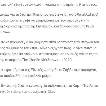
ταστολή εξεγέρσεων κατά τη διάρκεια της πρώτης θητείας του.
είας για τη δεύτερη θητεία του, πρότεινε ότι αυτό θα αλλάξει. Ο
ι δεν του επέτρεψε να χρησιμοποιήσει τον στρατό για την
 τη διάρκεια της πρώτης θητείας του και δήλωσε ότι αν το θέμα
ιμένω».
Εθνική Φρουρά για να βοηθήσει στην υλοποίηση των στόχων του
ίος σύμβουλός του Στίβεν Μίλερ εξήγησε πώς θα γίνει αυτό: Τα
υβερνήτες θα στέλνουν στρατεύματα σε κοντινές πολιτείες που
ην εκπομπή «The Charlie Kirk Show», το 2023.
τα στρατεύματα της Εθνικής Φρουράς το Σάββατο, ο υπουργός
να ακολουθήσουν και άλλα μέτρα.
ικτύωσης X ότι οι εν ενεργεία πεζοναύτες στο Καμπ Πέντλετον
ηθούν επίσης «αν συνεχιστεί η βία».