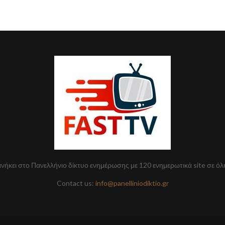
 ανήκει στο Πανελλήνιο δίκτυο ενημέρωσης με 120 ενημερωτικά site σε όλ
Contact us:
info@panelliniodiktio.gr