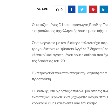
SHARE
0
Ο καταξιωμένος DJ και παραγωγός Βασίλης Τσι
εκπροσώπους της ελληνικής house μουσικής σκην
Σε συνεργασία με τον ιδιαίτερα ταλαντούχο παρ
τραγουδίστρια και ηθοποιό Αγγέλα Σιδηροπούλου
κλασικού και αγαπημένου house anthem που έχει
της δεκαετίας του ’90.
Ένα τραγούδι που επαναφέρει την ατμόσφαιρα κ
προσέγγιση.
Ο Βασίλης Τσιλιχρήστος αποτελεί μια από τις π
έχοντας καθιερώσει ένα ξεχωριστό όνομα στην 
κορυφαία clubs και events ανά τον κόσμο.