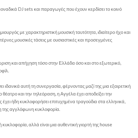
οναδικά DJ sets και παραγωγές που έχουν κερδίσει το κοινό
μιουργός με χαρακτηριστική μουσική ταυτότητα, ιδιαίτερο ήχο και
ρνες μουσικές τάσεις με ουσιαστικές και προσεγμένες
ριση και απήχηση τόσο στην Ελλάδα όσο και στο εξωτερικό,
οφίλ.
ιδανικά αυτή τη συνεργασία, φέρνοντας μαζί της μια εξαιρετική
θέατρο και την τηλεόραση, η Αγγέλα έχει αποδείξει την
ς έχει ήδη κυκλοφορήσει επιτυχημένα τραγούδια στα ελληνικά,
τη της αγγλόφωνη κυκλοφορία.
ή κυκλοφορία, αλλά είναι μια αυθεντική γιορτή της house