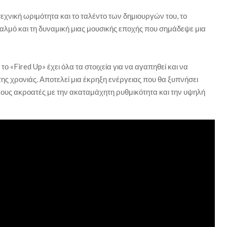
τεχνική ωριμότητα και το ταλέντο των δημιουργών του, το
αλμό και τη δυναμική μιας μουσικής εποχής που σημάδεψε μια
ο «Fired Up» έχει όλα τα στοιχεία για να αγαπηθεί και να
ης χρονιάς. Αποτελεί μια έκρηξη ενέργειας που θα ξυπνήσει
έους ακροατές με την ακαταμάχητη ρυθμικότητα και την υψηλή