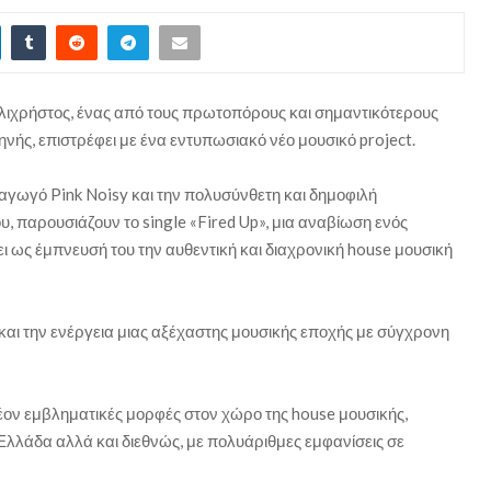
λιχρήστος, ένας από τους πρωτοπόρους και σημαντικότερους
ής, επιστρέφει με ένα εντυπωσιακό νέο μουσικό project.
αγωγό Pink Noisy και την πολυσύνθετη και δημοφιλή
, παρουσιάζουν το single «Fired Up», μια αναβίωση ενός
 ως έμπνευσή του την αυθεντική και διαχρονική house μουσική
αι την ενέργεια μιας αξέχαστης μουσικής εποχής με σύγχρονη
λέον εμβληματικές μορφές στον χώρο της house μουσικής,
Ελλάδα αλλά και διεθνώς, με πολυάριθμες εμφανίσεις σε