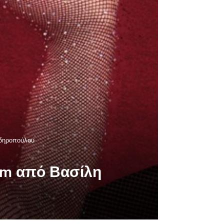
ιδηροπούλου
em από Βασίλη