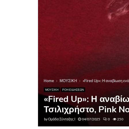
Home
ΜΟΥΣΙΚΗ
«Fired Up»: Η αναβίωση εν
ΜΟΥΣΙΚΗ
ΡΟΗ ΕΙΔΗΣΕΩΝ
«Fired Up»: Η αναβ
Τσιλιχρήστο, Pink N
by
Ομάδα Σύνταξης Ι
04/07/2025
0
250