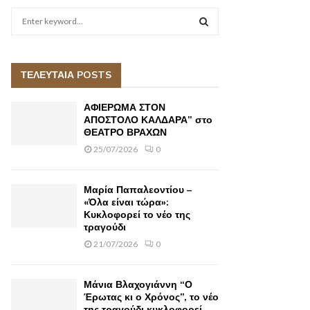
S
e
a
S
r
c
ΤΕΛΕΥΤΑΙΑ POSTS
E
h
f
A
ΑΦΙΕΡΩΜΑ ΣΤΟΝ
o
ΑΠΟΣΤΟΛΟ ΚΑΛΔΑΡΑ” στο
r
ΘΕΑΤΡΟ ΒΡΑΧΩΝ
R
:
25/07/2026
0
C
H
Μαρία Παπαλεοντίου –
«Όλα είναι τώρα»:
Κυκλοφορεί το νέο της
τραγούδι
21/07/2026
0
Μάνια Βλαχογιάννη “Ο
Έρωτας κι ο Χρόνος”, το νέο
της τραγούδι κυκλοφορεί