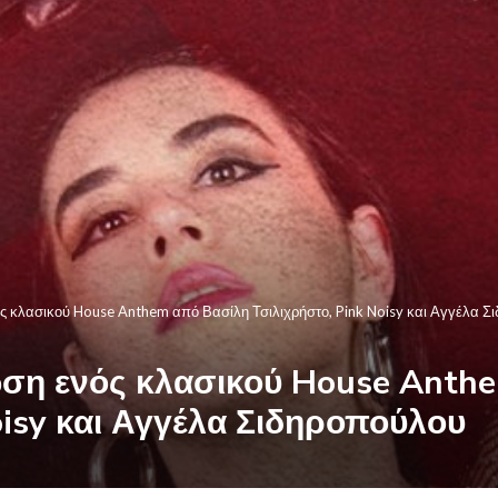
ός κλασικού House Anthem από Βασίλη Τσιλιχρήστο, Pink Noisy και Αγγέλα Σ
ίωση ενός κλασικού House Anth
oisy και Αγγέλα Σιδηροπούλου