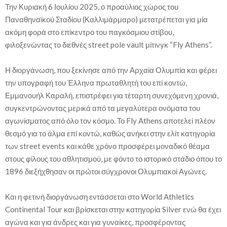
Την Κυριακή 6 Ιουλίου 2025, ο προαύλιος χώρος του
Παναθηναϊκού Σταδίου (Καλλιμάρμαρο) μετατρέπεται για μία
ακόμη φορά στο επίκεντρο του παγκόσμιου στίβου,
φιλοξενώντας το διεθνές street pole vault μίτινγκ “Fly Athens”.
Η διοργάνωση, που ξεκίνησε από την Αρχαία Ολυμπία και φέρει
την υπογραφή του Έλληνα πρωταθλητή του επί κοντώ,
Εμμανουήλ Καραλή, επιστρέφει για τέταρτη συνεχόμενη χρονιά,
συγκεντρώνοντας μερικά από τα μεγαλύτερα ονόματα του
αγωνίσματος από όλο τον κόσμο. Το Fly Athens αποτελεί πλέον
θεσμό για το άλμα επί κοντώ, καθώς ανήκει στην ελίτ κατηγορία
των street events και κάθε χρόνο προσφέρει μοναδικό θέαμα
στους φίλους του αθλητισμού, με φόντο το ιστορικό στάδιο όπου το
1896 διεξήχθησαν οι πρώτοι σύγχρονοι Ολυμπιακοί Αγώνες.
Και η φετινή διοργάνωση εντάσσεται στο World Athletics
Continental Tour και βρίσκεται στην κατηγορία Silver ενώ θα έχει
αγώνα και για άνδρες και για γυναίκες, προσφέροντας