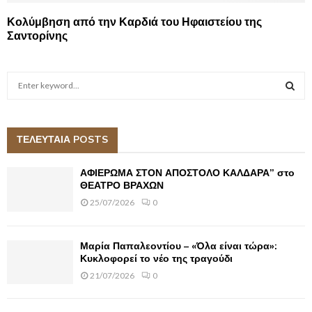
Κολύμβηση από την Καρδιά του Ηφαιστείου της
Σαντορίνης
S
e
a
S
r
c
ΤΕΛΕΥΤΑΙΑ POSTS
E
h
f
A
ΑΦΙΕΡΩΜΑ ΣΤΟΝ ΑΠΟΣΤΟΛΟ ΚΑΛΔΑΡΑ” στο
o
ΘΕΑΤΡΟ ΒΡΑΧΩΝ
r
R
25/07/2026
0
:
C
Μαρία Παπαλεοντίου – «Όλα είναι τώρα»:
H
Κυκλοφορεί το νέο της τραγούδι
21/07/2026
0