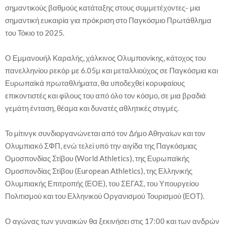
σημαντικούς βαθμούς κατάταξης στους συμμετέχοντες- μια
σημαντική ευκαιρία για πρόκριση στο Παγκόσμιο Πρωτάθλημα
του Τόκιο το 2025.
Ο Εμμανουήλ Καραλής, χάλκινος Ολυμπιονίκης, κάτοχος του
πανελληνίου ρεκόρ με 6.05μ και μεταλλιούχος σε Παγκόσμια και
Ευρωπαϊκά πρωταθλήματα, θα υποδεχθεί κορυφαίους
επικοντιστές και φίλους του από όλο τον κόσμο, σε μια βραδιά
γεμάτη ένταση, θέαμα και δυνατές αθλητικές στιγμές.
Το μίτινγκ συνδιοργανώνεται από τον Δήμο Αθηναίων και τον
Ολυμπιακό ΣΦΠ, ενώ τελεί υπό την αιγίδα της Παγκόσμιας
Ομοσπονδίας Στίβου (World Athletics), της Ευρωπαϊκής
Ομοσπονδίας Στίβου (European Athletics), της Ελληνικής
Ολυμπιακής Επιτροπής (ΕΟΕ), του ΣΕΓΑΣ, του Υπουργείου
Πολιτισμού και του Ελληνικού Οργανισμού Τουρισμού (ΕΟΤ).
Ο αγώνας των γυναικών θα ξεκινήσει στις 17:00 και των ανδρών