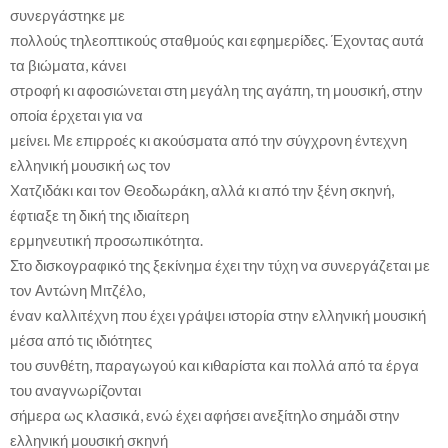
συνεργάστηκε με
πολλούς τηλεοπτικούς σταθμούς και εφημερίδες. Έχοντας αυτά
τα βιώματα, κάνει
στροφή κι αφοσιώνεται στη μεγάλη της αγάπη, τη μουσική, στην
οποία έρχεται για να
μείνει. Με επιρροές κι ακούσματα από την σύγχρονη έντεχνη
ελληνική μουσική ως τον
Χατζιδάκι και τον Θεοδωράκη, αλλά κι από την ξένη σκηνή,
έφτιαξε τη δική της ιδιαίτερη
ερμηνευτική προσωπικότητα.
Στο δισκογραφικό της ξεκίνημα έχει την τύχη να συνεργάζεται με
τον Αντώνη Μιτζέλο,
έναν καλλιτέχνη που έχει γράψει ιστορία στην ελληνική μουσική
μέσα από τις ιδιότητες
του συνθέτη, παραγωγού και κιθαρίστα και πολλά από τα έργα
του αναγνωρίζονται
σήμερα ως κλασικά, ενώ έχει αφήσει ανεξίτηλο σημάδι στην
ελληνική μουσική σκηνή