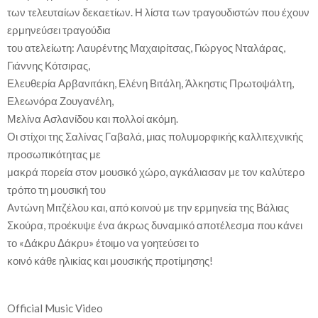
των τελευταίων δεκαετίων. Η λίστα των τραγουδιστών που έχουν
ερμηνεύσει τραγούδια
του ατελείωτη: Λαυρέντης Μαχαιρίτσας, Γιώργος Νταλάρας,
Γιάννης Κότσιρας,
Ελευθερία Αρβανιτάκη, Ελένη Βιτάλη, Άλκηστις Πρωτοψάλτη,
Ελεωνόρα Ζουγανέλη,
Μελίνα Ασλανίδου και πολλοί ακόμη.
Οι στίχοι της Σαλίνας Γαβαλά, μιας πολυμορφικής καλλιτεχνικής
προσωπικότητας με
μακρά πορεία στον μουσικό χώρο, αγκάλιασαν με τον καλύτερο
τρόπο τη μουσική του
Αντώνη Μιτζέλου και, από κοινού με την ερμηνεία της Βάλιας
Σκούρα, προέκυψε ένα άκρως δυναμικό αποτέλεσμα που κάνει
το «Δάκρυ Δάκρυ» έτοιμο να γοητεύσει το
κοινό κάθε ηλικίας και μουσικής προτίμησης!
Official Music Video