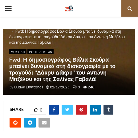
PRIMARY
MENU
Home
ΜΟΥΣΙΚΗ
Fwd: Η δημοσιογράφος Βάλια Σκούρα μπαίνει δυναμικά στη
δισκογραφία με το τραγούδι “Δάκρυ Δάκρυ” του Αντώνη Μιτζέλου
και της Σαλίνας Γαβαλά!
ΜΟΥΣΙΚΗ
ΡΟΗ ΕΙΔΗΣΕΩΝ
Fwd: Η δημοσιογράφος Βάλια Σκούρα
μπαίνει δυναμικά στη δισκογραφία με το
τραγούδι “Δάκρυ Δάκρυ” του Αντώνη
Μιτζέλου και της Σαλίνας Γαβαλά!
by
Ομάδα Σύνταξης Ι
02/12/2025
0
240
SHARE
0