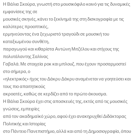
Η Βάλια Σκούρα, γνωστή στο μουσικόφιλο κοινό για τις δυναμικές
εμφανίσεις της σε
μουσικές σκηνές, κάνει το ξεκίνημά της στη δισκογραφία με τις
καλύτερες προοπτικές,
ερμηνεύοντας ένα ξεχωριστό τραγούδι σε μουσική του
καταξιωμένου συνθέτη,
παραγωγού και κιθαρίστα Αντώνη Μιτζέλου και στίχους της
πολυτάλαντης Σαλίνας
Γαβαλά. Με στοιχεία ροκ και μπλουζ, που έχουν προσαρμοστεί
στο σήμερα, ο
«ηλεκτρικός» ήχος του Δάκρυ Δάκρυ αναμένεται να γοητεύσει και
τους πιο απαιτητικούς
ακροατές, καθώς σε κερδίζει από το πρώτο άκουσμα.
Η Βάλια Σκούρα έχει στις αποσκευές της, εκτός από τις μουσικές
γνώσεις, εμπειρίες
από τον ακαδημαiκό χώρο, αφού έχει ανακηρυχθεί Διδάκτορας
Πολιτικής και Ιστορίας
στο Πάντειο Πανεπιστήμιο, αλλά και από τη Δημοσιογραφία, όπου