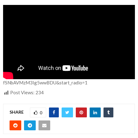
fSNbAVMzM3Ig5wwBDU&start_radio=1
Post Views:
234
SHARE
0