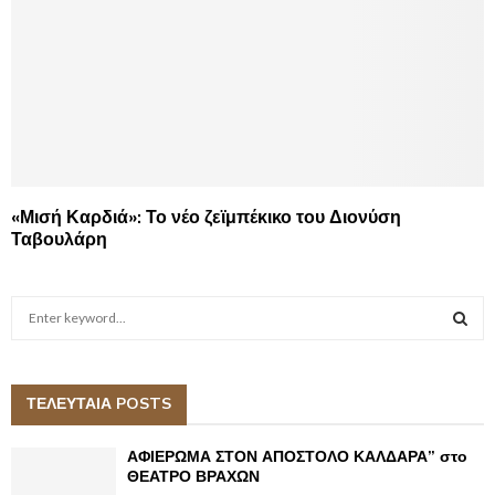
«Μισή Καρδιά»: Το νέο ζεϊμπέκικο του Διονύση
Ταβουλάρη
S
e
a
S
r
c
ΤΕΛΕΥΤΑΙΑ POSTS
E
h
f
A
ΑΦΙΕΡΩΜΑ ΣΤΟΝ ΑΠΟΣΤΟΛΟ ΚΑΛΔΑΡΑ” στο
o
ΘΕΑΤΡΟ ΒΡΑΧΩΝ
r
R