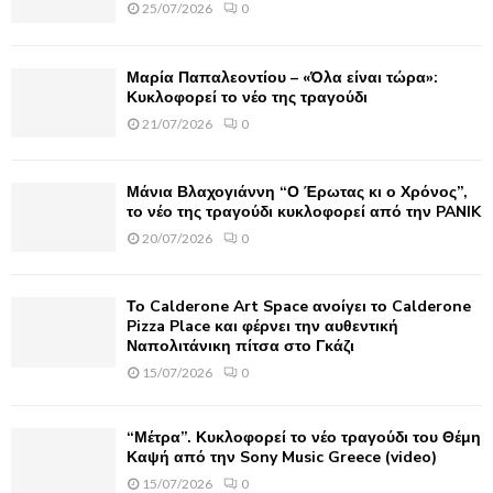
25/07/2026
0
:
C
Μαρία Παπαλεοντίου – «Όλα είναι τώρα»:
H
Κυκλοφορεί το νέο της τραγούδι
21/07/2026
0
Μάνια Βλαχογιάννη “Ο Έρωτας κι ο Χρόνος”,
το νέο της τραγούδι κυκλοφορεί από την PANIK
20/07/2026
0
Το Calderone Art Space ανοίγει το Calderone
Pizza Place και φέρνει την αυθεντική
Ναπολιτάνικη πίτσα στο Γκάζι
15/07/2026
0
“Μέτρα”. Κυκλοφορεί το νέο τραγούδι του Θέμη
Καψή από την Sony Music Greece (video)
15/07/2026
0