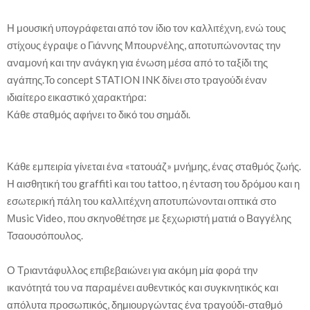
Η μουσική υπογράφεται από τον ίδιο τον καλλιτέχνη, ενώ τους
στίχους έγραψε ο Γιάννης Μπουρνέλης, αποτυπώνοντας την
αναμονή και την ανάγκη για ένωση μέσα από το ταξίδι της
αγάπης.Το concept STATION INK δίνει στο τραγούδι έναν
ιδιαίτερο εικαστικό χαρακτήρα:
Κάθε σταθμός αφήνει το δικό του σημάδι.
Κάθε εμπειρία γίνεται ένα «τατουάζ» μνήμης, ένας σταθμός ζωής.
Η αισθητική του graffiti και του tattoo, η ένταση του δρόμου και η
εσωτερική πάλη του καλλιτέχνη αποτυπώνονται οπτικά στο
Μusic Video, που σκηνοθέτησε με ξεχωριστή ματιά ο Βαγγέλης
Τσαουσόπουλος.
Ο Τριαντάφυλλος επιβεβαιώνει για ακόμη μία φορά την
ικανότητά του να παραμένει αυθεντικός και συγκινητικός και
απόλυτα προσωπικός, δημιουργώντας ένα τραγούδι-σταθμό