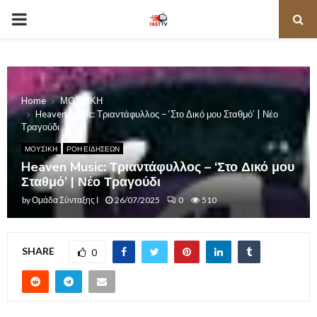
PRIMARY
MENU
Home
ΜΟΥΣΙΚΗ
Heaven Music: Τριαντάφυλλος – ‘Στο Δικό μου Σταθμό’ | Νέο
Τραγούδι
ΜΟΥΣΙΚΗ
ΡΟΗ ΕΙΔΗΣΕΩΝ
Heaven Music: Τριαντάφυλλος – ‘Στο Δικό μου
Σταθμό’ | Νέο Τραγούδι
by
Ομάδα Σύνταξης Ι
26/07/2025
0
510
SHARE
0