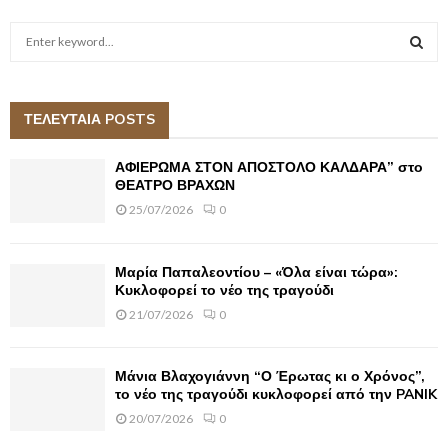
S
e
a
S
r
c
ΤΕΛΕΥΤΑΙΑ POSTS
E
h
f
A
ΑΦΙΕΡΩΜΑ ΣΤΟΝ ΑΠΟΣΤΟΛΟ ΚΑΛΔΑΡΑ” στο
o
ΘΕΑΤΡΟ ΒΡΑΧΩΝ
r
R
25/07/2026
0
:
C
Μαρία Παπαλεοντίου – «Όλα είναι τώρα»:
H
Κυκλοφορεί το νέο της τραγούδι
21/07/2026
0
Μάνια Βλαχογιάννη “Ο Έρωτας κι ο Χρόνος”,
το νέο της τραγούδι κυκλοφορεί από την PANIK
20/07/2026
0