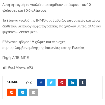
Αυτή τη στιγμή, τα γυαλιά υποστηρίζουν μετάφραση σε
40
γλώσσες
και
90 διαλέκτους
.
Τα έξυπνα γυαλιά της INMO αναβαθμίζονται συνεχώς και τώρα
διαθέτουν λειτουργίες φωτογραφίας, παιχνιδιών βίντεο, αλλά και
ψηφιακών διασκέψεων.
Εξάγονται ήδη σε
19 χώρες
και περιοχές,
συμπεριλαμβανομένης της
Ιαπωνίας
και της
Ρωσίας
.
Πηγή: ΑΠΕ-ΜΠΕ
Post Views:
692
SHARE
0