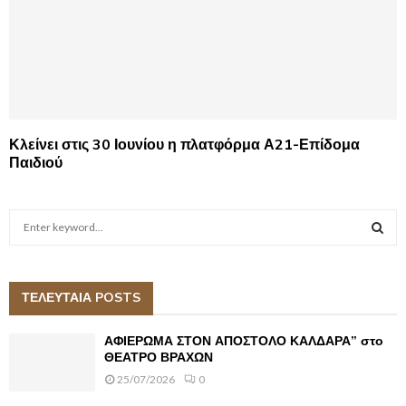
Κλείνει στις 30 Ιουνίου η πλατφόρμα Α21-Επίδομα
Παιδιού
S
e
a
S
r
c
ΤΕΛΕΥΤΑΙΑ POSTS
E
h
f
A
ΑΦΙΕΡΩΜΑ ΣΤΟΝ ΑΠΟΣΤΟΛΟ ΚΑΛΔΑΡΑ” στο
o
ΘΕΑΤΡΟ ΒΡΑΧΩΝ
r
R
25/07/2026
0
: