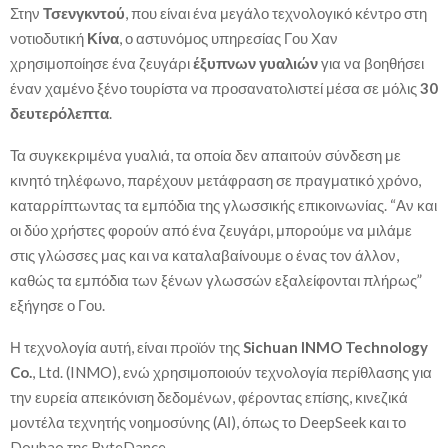
Στην
Τσενγκντού
, που είναι ένα μεγάλο τεχνολογικό κέντρο στη
νοτιοδυτική
Κίνα
, ο αστυνόμος υπηρεσίας Γου Χαν
χρησιμοποίησε ένα ζευγάρι
έξυπνων γυαλιών
για να βοηθήσει
έναν χαμένο ξένο τουρίστα να προσανατολιστεί μέσα σε μόλις
30
δευτερόλεπτα
.
Τα συγκεκριμένα γυαλιά, τα οποία δεν απαιτούν σύνδεση με
κινητό τηλέφωνο, παρέχουν μετάφραση σε πραγματικό χρόνο,
καταρρίπτωντας τα εμπόδια της γλωσσικής επικοινωνίας. “Αν και
οι δύο χρήστες φορούν από ένα ζευγάρι, μπορούμε να μιλάμε
στις γλώσσες μας και να καταλαβαίνουμε ο ένας τον άλλον,
καθώς τα εμπόδια των ξένων γλωσσών εξαλείφονται πλήρως”
εξήγησε ο Γου.
Η τεχνολογία αυτή, είναι προϊόν της
Sichuan INMO Technology
Co.
, Ltd. (INMO), ενώ χρησιμοποιούν τεχνολογία περίθλασης για
την ευρεία απεικόνιση δεδομένων, φέροντας επίσης, κινεζικά
μοντέλα τεχνητής νοημοσύνης (ΑΙ), όπως το DeepSeek και το
Doubao της ByteDance.