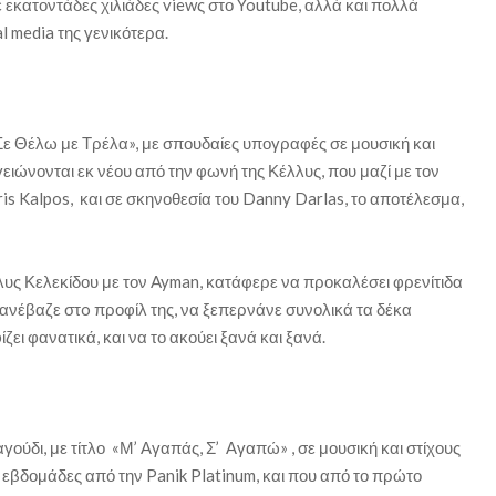
εκατοντάδες χιλιάδες viewς στο Youtube, αλλά και πολλά
l media της γενικότερα.
Σε Θέλω με Τρέλα», με σπουδαίες υπογραφές σε μουσική και
γειώνονται εκ νέου από την φωνή της Κέλλυς, που μαζί με τον
is Kalpos, και σε σκηνοθεσία του Danny Darlas, το αποτέλεσμα,
λυς Κελεκίδου με τον Ayman, κατάφερε να προκαλέσει φρενίτιδα
ου ανέβαζε στo προφίλ της, να ξεπερνάνε συνολικά τα δέκα
ει φανατικά, και να το ακούει ξανά και ξανά.
ραγούδι, με τίτλο «Μ’ Αγαπάς, Σ’ Αγαπώ» , σε μουσική και στίχους
 εβδομάδες από την Panik Platinum, και που από το πρώτο