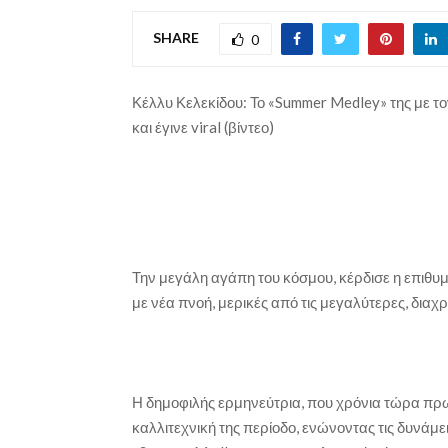
SHARE
0
Κέλλυ Κελεκίδου: Το «Summer Medley» της με 
και έγινε viral (βίντεο)
Την μεγάλη αγάπη του κόσμου, κέρδισε η επιθυμ
με νέα πνοή, μερικές από τις μεγαλύτερες, διαχρ
Η δημοφιλής ερμηνεύτρια, που χρόνια τώρα πρω
καλλιτεχνική της περίοδο, ενώνοντας τις δυνάμ