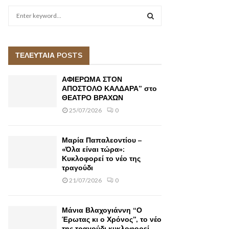
S
e
a
S
r
c
ΤΕΛΕΥΤΑΙΑ POSTS
E
h
f
A
ΑΦΙΕΡΩΜΑ ΣΤΟΝ
o
ΑΠΟΣΤΟΛΟ ΚΑΛΔΑΡΑ” στο
r
ΘΕΑΤΡΟ ΒΡΑΧΩΝ
R
:
25/07/2026
0
C
H
Μαρία Παπαλεοντίου –
«Όλα είναι τώρα»:
Κυκλοφορεί το νέο της
τραγούδι
21/07/2026
0
Μάνια Βλαχογιάννη “Ο
Έρωτας κι ο Χρόνος”, το νέο
της τραγούδι κυκλοφορεί