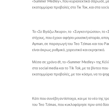
«Summer Medley», που κυριολεκτικά σάρωσε, με 
εκατομμύρια προβολές στο Τικ Τοκ, και στα socia
Το «Σε Βγάζω Άκυρο», το «Συγκεντρώσου», το «
στίχους, που έχουν αφήσει μουσική ιστορία, απο
Ayman, σε παραγωγή του Teo Tzimas και του Par
είναι άκρως ρυθμικό, χορευτικό και εκρηκτικό.
Μέσα σε χρόνο dt, το «Summer Medley» της Κέλ
στα social media και το Tik Tok, με τα βίντεο π
εκατομμύρια προβολές, με τον κόσμο, να το ψηφίζ
Κάτι που συνέβη αντίστοιχα, και με το νέο της τ
του Teo Tzimas, που κυκλοφόρησε πριν από δύο