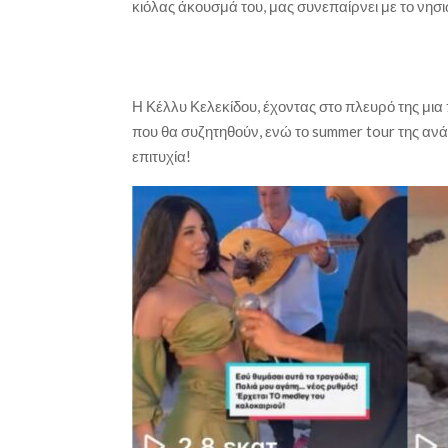
κιόλας άκουσμά του, μας συνεπαίρνει με το νησιώ
Η Κέλλυ Κελεκίδου, έχοντας στο πλευρό της μια
που θα συζητηθούν, ενώ το summer tour της ανά 
επιτυχία!