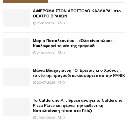
h
f
A
ΑΦΙΕΡΩΜΑ ΣΤΟΝ ΑΠΟΣΤΟΛΟ ΚΑΛΔΑΡΑ” στο
o
ΘΕΑΤΡΟ ΒΡΑΧΩΝ
r
R
25/07/2026
0
:
C
Μαρία Παπαλεοντίου – «Όλα είναι τώρα»:
H
Κυκλοφορεί το νέο της τραγούδι
21/07/2026
0
Μάνια Βλαχογιάννη “Ο Έρωτας κι ο Χρόνος”,
το νέο της τραγούδι κυκλοφορεί από την PANIK
20/07/2026
0
Το Calderone Art Space ανοίγει το Calderone
Pizza Place και φέρνει την αυθεντική
Ναπολιτάνικη πίτσα στο Γκάζι
15/07/2026
0