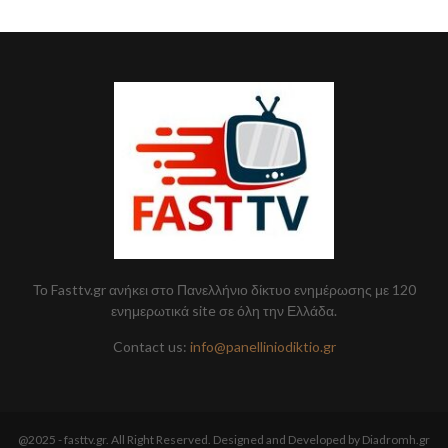
Το Fasttv.gr ανήκει στο Πανελλήνιο δίκτυο ενημέρωσης με 120
ενημερωτικά site σε όλη την Ελλάδα.
Contact us:
info@panelliniodiktio.gr
@2025 - fasttv.gr. All Right Reserved. Designed and Developed by Diadromh.gr