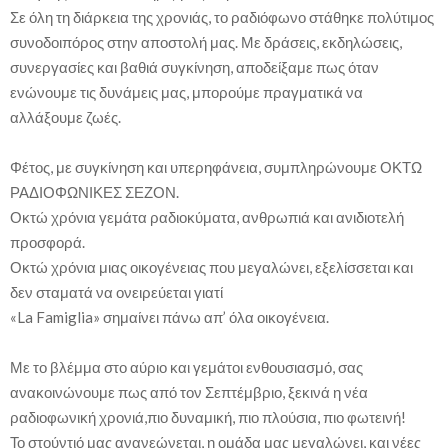
Σε όλη τη διάρκεια της χρονιάς, το ραδιόφωνο στάθηκε πολύτιμος
συνοδοιπόρος στην αποστολή μας. Με δράσεις, εκδηλώσεις,
συνεργασίες και βαθιά συγκίνηση, αποδείξαμε πως όταν
ενώνουμε τις δυνάμεις μας, μπορούμε πραγματικά να
αλλάξουμε ζωές.
Φέτος, με συγκίνηση και υπερηφάνεια, συμπληρώνουμε ΟΚΤΩ
ΡΑΔΙΟΦΩΝΙΚΕΣ ΣΕΖΟΝ.
Οκτώ χρόνια γεμάτα ραδιοκύματα, ανθρωπιά και ανιδιοτελή
προσφορά.
Οκτώ χρόνια μιας οικογένειας που μεγαλώνει, εξελίσσεται και
δεν σταματά να ονειρεύεται γιατί
«La Famiglia» σημαίνει πάνω απ’ όλα οικογένεια.
Με το βλέμμα στο αύριο και γεμάτοι ενθουσιασμό, σας
ανακοινώνουμε πως από τον Σεπτέμβριο, ξεκινά η νέα
ραδιοφωνική χρονιά,πιο δυναμική, πιο πλούσια, πιο φωτεινή!
Το στούντιό μας ανανεώνεται, η ομάδα μας μεγαλώνει, και νέες