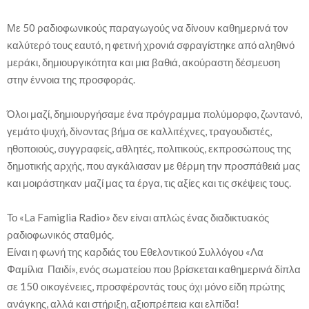
Με 50 ραδιοφωνικούς παραγωγούς να δίνουν καθημερινά τον
καλύτερό τους εαυτό, η φετινή χρονιά σφραγίστηκε από αληθινό
μεράκι, δημιουργικότητα και μια βαθιά, ακούραστη δέσμευση
στην έννοια της προσφοράς.
Όλοι μαζί, δημιουργήσαμε ένα πρόγραμμα πολύμορφο, ζωντανό,
γεμάτο ψυχή, δίνοντας βήμα σε καλλιτέχνες, τραγουδιστές,
ηθοποιούς, συγγραφείς, αθλητές, πολιτικούς, εκπροσώπους της
δημοτικής αρχής, που αγκάλιασαν με θέρμη την προσπάθειά μας
και μοιράστηκαν μαζί μας τα έργα, τις αξίες και τις σκέψεις τους.
Το «La Famiglia Radio» δεν είναι απλώς ένας διαδικτυακός
ραδιοφωνικός σταθμός.
Είναι η φωνή της καρδιάς του Εθελοντικού Συλλόγου «Λα
Φαμίλια Παιδί», ενός σωματείου που βρίσκεται καθημερινά δίπλα
σε 150 οικογένειες, προσφέροντάς τους όχι μόνο είδη πρώτης
ανάγκης, αλλά και στήριξη, αξιοπρέπεια και ελπίδα!