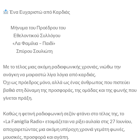
Ένα Ευχαριστώ από Καρδιάς
Μήνυμα του Προέδρου του
Εθελοντικού Συλλόγου
«Λα Φαμίλια – Παιδί»
Σπύρου Σουλιώτη
Με το τέλος μιας ακόμη ραδιοφωνικής χρονιάς, νιώθω την
ανάγκη να μοιραστώ λίγα λόγια από καρδιάς.
Όχι ως πρόεδρος μόνο, αλλά ως ένας άνθρωπος που πιστεύει
βαθιά στη δύναμη της προσφοράς, της ομάδας και της φωνής που
γίνεται πράξη.
Καθώς η φετινή ραδιοφωνική σεζόν φτάνει στο τέλος της, το
«La Famiglia Radio» ετοιμάζεται να ρίξει αυλαία στις 27 Ιουνίου,
αποχαιρετώντας μια ακόμη υπέροχη χρονιά γεμάτη φωνές,
μουσικές, προσφορά και αγάπη.