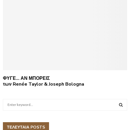
ΦΥΓΕ… ΑΝ ΜΠΟΡΕΙΣ
των Renée Taylor & Joseph Bologna
S
e
a
S
r
c
ΤΕΛΕΥΤΑΙΑ POSTS
E