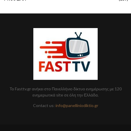
Το Fasttv.gr ανήκει στο Πανελλήνιο δίκτυο ενημέρωσης με 120
ενημερωτικά site σε όλη την Ελλάδα.
Contact us:
info@panelliniodiktio.gr