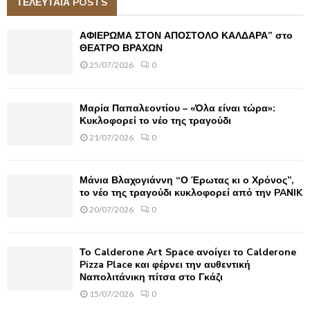
c
ΤΕΛΕΥΤΑΙΑ POSTS
E
h
f
A
ΑΦΙΕΡΩΜΑ ΣΤΟΝ ΑΠΟΣΤΟΛΟ ΚΑΛΔΑΡΑ” στο
o
ΘΕΑΤΡΟ ΒΡΑΧΩΝ
r
R
25/07/2026
0
:
C
Μαρία Παπαλεοντίου – «Όλα είναι τώρα»:
H
Κυκλοφορεί το νέο της τραγούδι
21/07/2026
0
Μάνια Βλαχογιάννη “Ο Έρωτας κι ο Χρόνος”,
το νέο της τραγούδι κυκλοφορεί από την PANIK
20/07/2026
0
Το Calderone Art Space ανοίγει το Calderone
Pizza Place και φέρνει την αυθεντική
Ναπολιτάνικη πίτσα στο Γκάζι
15/07/2026
0