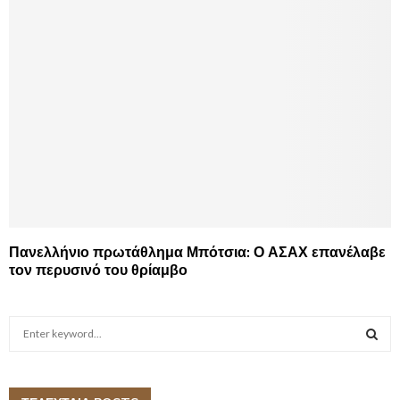
Πανελλήνιο πρωτάθλημα Μπότσια: Ο ΑΣΑΧ επανέλαβε
τον περυσινό του θρίαμβο
S
e
a
S
r