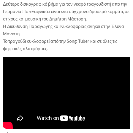
Δεύτερο δισκογραφικό βήμα για τον νεαρό τραγουδιστή από την
Γερμανία! Το «Ξαφνικά» είναι ένα σύγχρονο δροσερό κομμάτι, σε
στίχους και μουσική του Δημήτρη Μάστορη.
Η Διεύθυνση Παραγωγής και Κυκλοφορίας ανήκει στην Έλενα
Μανιάτη.
Το τραγούδι κυκλοφορεί από την Song Tuber και σε όλες τις
ψηφιακές πλατφόρμες.