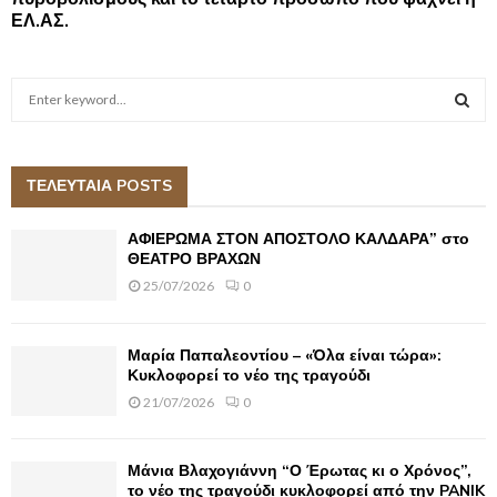
ΕΛ.ΑΣ.
S
e
a
S
r
c
ΤΕΛΕΥΤΑΙΑ POSTS
E
h
f
A
ΑΦΙΕΡΩΜΑ ΣΤΟΝ ΑΠΟΣΤΟΛΟ ΚΑΛΔΑΡΑ” στο
o
ΘΕΑΤΡΟ ΒΡΑΧΩΝ
r
R
25/07/2026
0
:
C
Μαρία Παπαλεοντίου – «Όλα είναι τώρα»:
H
Κυκλοφορεί το νέο της τραγούδι
21/07/2026
0
Μάνια Βλαχογιάννη “Ο Έρωτας κι ο Χρόνος”,
το νέο της τραγούδι κυκλοφορεί από την PANIK