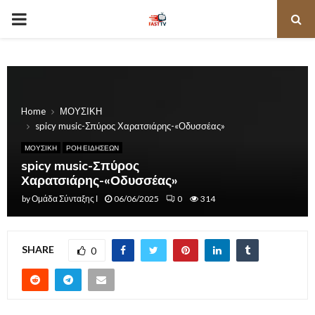
PRIMARY
MENU
Home
ΜΟΥΣΙΚΗ
spicy music-Σπύρος Χαρατσιάρης-«Οδυσσέας»
ΜΟΥΣΙΚΗ
ΡΟΗ ΕΙΔΗΣΕΩΝ
spicy music-Σπύρος
Χαρατσιάρης-«Οδυσσέας»
by
Ομάδα Σύνταξης Ι
06/06/2025
0
314
SHARE
0