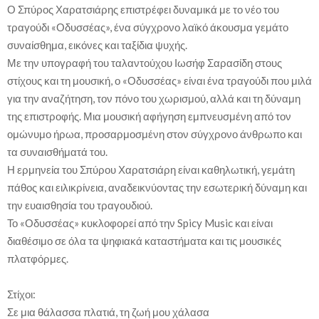
Ο Σπύρος Χαρατσιάρης επιστρέφει δυναμικά με το νέο του
τραγούδι «Οδυσσέας», ένα σύγχρονο λαϊκό άκουσμα γεμάτο
συναίσθημα, εικόνες και ταξίδια ψυχής.
Με την υπογραφή του ταλαντούχου Ιωσήφ Σαρασίδη στους
στίχους και τη μουσική, ο «Οδυσσέας» είναι ένα τραγούδι που μιλά
για την αναζήτηση, τον πόνο του χωρισμού, αλλά και τη δύναμη
της επιστροφής. Μια μουσική αφήγηση εμπνευσμένη από τον
ομώνυμο ήρωα, προσαρμοσμένη στον σύγχρονο άνθρωπο και
τα συναισθήματά του.
Η ερμηνεία του Σπύρου Χαρατσιάρη είναι καθηλωτική, γεμάτη
πάθος και ειλικρίνεια, αναδεικνύοντας την εσωτερική δύναμη και
την ευαισθησία του τραγουδιού.
Το «Οδυσσέας» κυκλοφορεί από την Spicy Music και είναι
διαθέσιμο σε όλα τα ψηφιακά καταστήματα και τις μουσικές
πλατφόρμες.
Στίχοι:
Σε μια θάλασσα πλατιά, τη ζωή μου χάλασα