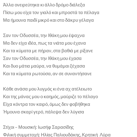
Άλλα ονειρεύτηκα κι άλλο δρόμο διάλεξα
Πίσω μου είχα τον γιαλό και μπροστά τα πέλαγα
Μα ήμουνα παιδί μικρό και στο δάκρυ γέλαγα
Σαν τον Οδυσσέα, την Ιθάκη μου έψαχνα
Μα δεν είχα ιδέα, πως τα νιάτα μου έχανα
Και τα κύματα με πήραν, στα βαθιά με ρίξανε
Σαν τον Οδυσσέα, την Ιθάκη μου έχασα
Και δυο μάτια μαύρα, να θυμάμαι ξέχασα
Και τα κύματα ρωτούσα, αν σε συναντήσανε
Κάθε ανάσα μου λυγμός κι ένα αχ ατέλειωτο
Και της μάνας μου ο καημός, μαύριζε το πέλαγο
Είχα κόντρα τον καιρό, όμως δεν φοβήθηκα
Ήμουνα σκαρί γερό, πάλεψα δεν λύγισα
Στίχοι – Μουσική: Ιωσήφ Σαρασίδης
Φιλική συμμετοχή: Ηλίας Παλιουδάκης, Κρητική Λύρα