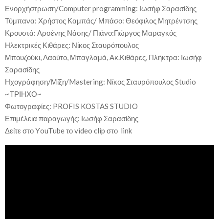
Ενορχήστρωση/Computer programming: Ιωσήφ Σαρασίδης
Τύμπανα: Χρήστος Καμπάς/ Μπάσο: Θεόφιλος Μητρέντσης
Κρουστά: Αρσένης Νάσης/ Πιάνο:Γιώργος Μαραγκός
Ηλεκτρικές Κιθάρες: Νίκος Σταυρόπουλος
Μπουζούκι, Λαούτο, Μπαγλαμά, Ακ.Κιθάρες, Πλήκτρα: Ιωσήφ
Σαρασίδης
Ηχογράφηση/Μίξη/Mastering: Νίκος Σταυρόπουλος Studio
~TΡΙΗΧΟ~
Φωτογραφίες: PROFIS KOSTAS STUDIO
Επιμέλεια παραγωγής: Ιωσήφ Σαρασίδης
Δείτε στο ΥouΤube το video clip στο link