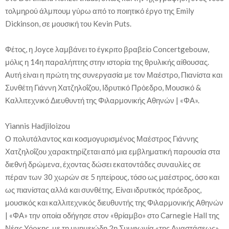
τολμηρού άλμπουμ γύρω από το ποιητικό έργο της Emily
Dickinson, σε μουσική του Kevin Puts.
Φέτος, η Joyce λαμβάνει το έγκριτο βραβείο Concertgebouw,
μόλις η 14η παραλήπτης στην ιστορία της θρυλικής αίθουσας.
Αυτή είναι η πρώτη της συνεργασία με τον Μαέστρο, Πιανίστα και
Συνθέτη Γιάννη Χατζηλοΐζου, Ιδρυτικό Πρὀεδρο, Μουσικό &
Καλλιτεχνικό Διευθυντή της Φιλαρμονικής Αθηνών | «ΦΑ».
Yiannis Hadjiloizou
Ο πολυτάλαντος και κοσμογυρισμένος Μαέστρος Γιάννης
Χατζηλοΐζου χαρακτηρίζεται από μια εμβληματική παρουσία στα
διεθνή δρώμενα, έχοντας δώσει εκατοντάδες συναυλίες σε
πέραν των 30 χωρών σε 5 ηπείρους, τόσο ως μαέστρος, όσο και
ως πιανίστας αλλά και συνθέτης. Είναι ιδρυτικός πρόεδρος,
μουσικός και καλλιτεχνικός διευθυντής της Φιλαρμονικής Αθηνών
| «ΦΑ» την οποία οδήγησε στον «θρίαμβο» στο Carnegie Hall της
Νέας Υόρκης, με τη μνημειώδη 2η Συμφωνία «της Αναστάσεως»