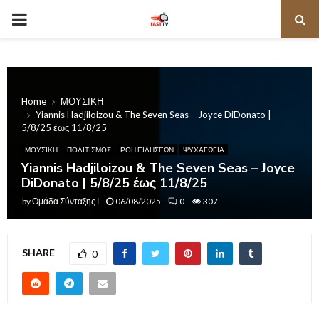
PRIMARY
MENU
Home
ΜΟΥΣΙΚΗ
Yiannis Hadjiloizou & The Seven Seas – Joyce DiDonato |
5/8/25 έως 11/8/25
ΜΟΥΣΙΚΗ
ΠΟΛΙΤΙΣΜΟΣ
ΡΟΗ ΕΙΔΗΣΕΩΝ
ΨΥΧΑΓΩΓΙΑ
Yiannis Hadjiloizou & The Seven Seas – Joyce
DiDonato | 5/8/25 έως 11/8/25
by
Ομάδα Σύνταξης Ι
06/08/2025
0
307
SHARE
0