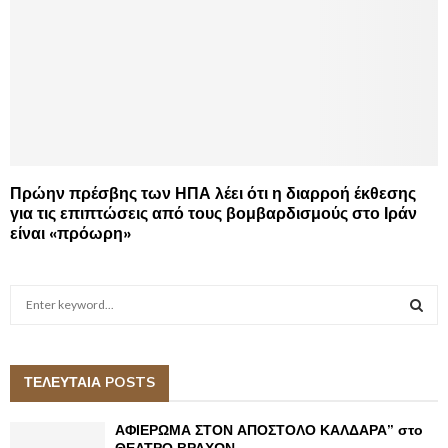
Πρώην πρέσβης των ΗΠΑ λέει ότι η διαρροή έκθεσης
για τις επιπτώσεις από τους βομβαρδισμούς στο Ιράν
είναι «πρόωρη»
S
e
a
S
r
c
ΤΕΛΕΥΤΑΙΑ POSTS
E
h
f
A
ΑΦΙΕΡΩΜΑ ΣΤΟΝ ΑΠΟΣΤΟΛΟ ΚΑΛΔΑΡΑ” στο
o