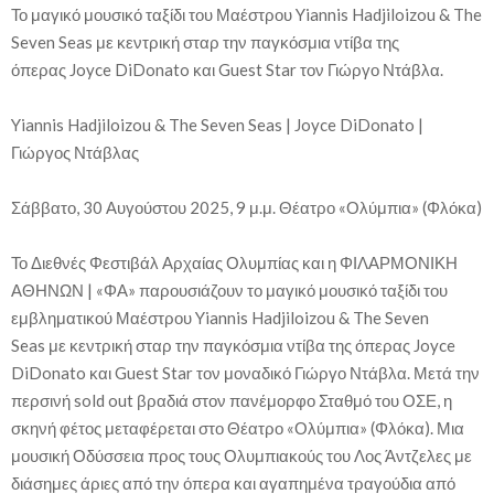
Το μαγικό μουσικό ταξίδι του Μαέστρου Yiannis Hadjiloizou & The
Seven Seas με κεντρική σταρ την παγκόσμια ντίβα της
όπερας Joyce DiDonato και Guest Star τον Γιώργο Ντάβλα.
Yiannis Hadjiloizou & The Seven Seas | Joyce DiDonato |
Γιώργος Ντάβλας
Σάββατο, 30 Αυγούστου 2025, 9 μ.μ. Θέατρο «Ολύμπια» (Φλόκα)
Το Διεθνές Φεστιβάλ Αρχαίας Ολυμπίας και η ΦΙΛΑΡΜΟΝΙΚΗ
ΑΘΗΝΩΝ | «ΦΑ» παρουσιάζουν το μαγικό μουσικό ταξίδι του
εμβληματικού Μαέστρου Yiannis Hadjiloizou & The Seven
Seas με κεντρική σταρ την παγκόσμια ντίβα της όπερας Joyce
DiDonato και Guest Star τον μοναδικό Γιώργο Ντάβλα. Μετά την
περσινή sold out βραδιά στον πανέμορφο Σταθμό του ΟΣΕ, η
σκηνή φέτος μεταφέρεται στο Θέατρο «Ολύμπια» (Φλόκα). Μια
μουσική Οδύσσεια προς τους Ολυμπιακούς του Λος Άντζελες με
διάσημες άριες από την όπερα και αγαπημένα τραγούδια από