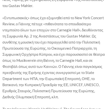
του Gustav Mahler.
«Eντυπωσιακός» όπως έχει εξυμνηθεί από το New York Concert
Review, ο Γιάννης πέτυχε «πιθανότατα το σπουδαιότερο
ντεμπούτο όλων των εποχών στο Carnegie Hall», διευθύνοντας
τη Συμφωνία Αρ. 2 της Αναστάσεως του Gustav Mahler. Ως
συνθέτης η μουσική του έχει παραγγελθεί από την Πολιτιστική
Πρωτεύουσα της Ευρώπης, το Οικουμενικό Πατριαρχείο, τη
Συμφωνική Ορχήστρα Κύπρου, και έχει παρουσιαστεί σε θέατρα
όπως το Musikverein στη Βιέννη, το Carnegie Hall, και σε
Φεστιβάλ όπως αυτό των Καννών. Ο Γιάννης είναι παγκόσμιος
πρεσβευτής της Ειρήνης έχοντας συνεργαστεί με το State
Department των ΗΠΑ, την Ευρωπαϊκή Επιτροπή, ΟΗΕ, το
Βατικανό, την Κυπριακή Προεδρία της ΕΕ, UNICEF, UNESCO,
Ερυθρός Σταυρός, Πολιτιστική Πρωτεύουσα της Ευρώπης,
Διεθνής Ολυμπιακή Επιτροπή, κλπ.
Το πρότζεκτ του Yiannis Hadjiloizou & The Seven Seas έχει ως