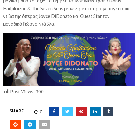
μαγικό μουσικό ταξίδι του εμβληματικού Μαέστρου Yiannis
Hadjiloizou & The Seven Seas με κεντρική σταρ την παγκόσμια
ντίβα της όπερας Joyce DiDonato και Guest Star τον
μοναδικό Γιώργο Ντάβλα.
Post Views:
300
SHARE
0