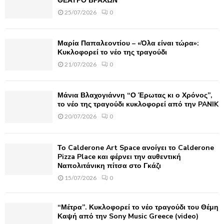
ΘΕΑΤΡΟ ΒΡΑΧΩΝ
r
R
25/07/2026
0
:
C
Μαρία Παπαλεοντίου – «Όλα είναι τώρα»:
H
Κυκλοφορεί το νέο της τραγούδι
21/07/2026
0
Μάνια Βλαχογιάννη “Ο Έρωτας κι ο Χρόνος”,
το νέο της τραγούδι κυκλοφορεί από την PANIK
20/07/2026
0
Το Calderone Art Space ανοίγει το Calderone
Pizza Place και φέρνει την αυθεντική
Ναπολιτάνικη πίτσα στο Γκάζι
15/07/2026
0
“Μέτρα”. Κυκλοφορεί το νέο τραγούδι του Θέμη
Καψή από την Sony Music Greece (video)