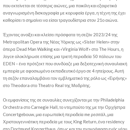
που εκτείνεται σε τέσσερις αιώνες, μια ποικίλη και εξαιρετικά
αναγνωρισμένη δισκογραφία με κορυφαία έργα, η τέχνη της έχει
καθορίσει τι σημαίνει να είσαι τραγουδίστρια στον 21ο αιώνα.
Έχοντας ανοίξει και κλείσει πρόσφατα τη σεζόν 2023/24 της
Metropolitan Opera της Νέας Υόρκης ως «Sister Helen» στην
όπερα Dead Man Walking και «Virginia Wolf» στο The Hours, η
Joyce ολοκλήρωσε επίσης μια τριετή περιοδεία 50 πόλεων του
EDEN – ένα πρότζεκτ που συνδύαζε μια δεξιοτεχνική συναυλιακή
εμπειρία με αφοσιωμένο εκπαιδευτικό έργο σε 4 ηπείρους. Αυτή
τη σεζόν επαναλαμβάνει τον εμβληματικό της ρόλο ως «Ειρήνης»
στο Theodora στο Theatro Real της Μαδρίτης.
Οι εμφανίσεις της σε συναυλίες συνεχίζονται με την Philadelphia
Orchestra στο Carnegie Hall, το ντεμπούτο της με την Ορχήστρα
Concertgebouw, μια ευρωπαϊκή περιοδεία me ρεσιτάλ, μια
Χριστουγεννιάτικη περιοδεία με τους King Return, ένα residency
στο Dortmund Konzerthaus, όπως και την ηχογράφηση ενός νέου