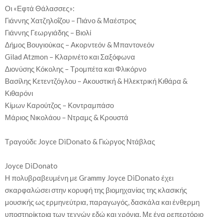
Οι «Εφτἀ Θάλασσες»:
Γιάννης Χατζηλοΐζου – Πιάνο & Μαέστρος
Γιάννης Γεωργιάδης – Βιολί
Δήμος Βουγιούκας – Ακορντεόν & Μπαντονεόν
Gilad Atzmon – Κλαρινέτο και Σαξόφωνα
Διονύσης Κόκολης – Τρομπέτα και Φλικόρνο
Βασίλης Κετεντζόγλου – Ακουστική & Ηλεκτρική Κιθάρα &
Κιθαρόνι
Κίμων Καρούτζος – Κοντραμπάσο
Μάριος Νικολάου – Ντραμς & Κρουστά
Τραγούδι: Joyce DiDonato & Γιώργος Ντάβλας
Joyce DiDonato
Η πολυβραβευμένη με Grammy Joyce DiDonato έχει
σκαρφαλώσει στην κορυφή της βιομηχανίας της κλασικής
μουσικής ως ερμηνεύτρια, παραγωγός, δασκάλα και ένθερμη
υποστηρίκτρια των τεχνών εδώ και χρόνια. Με ένα ρεπερτόριο