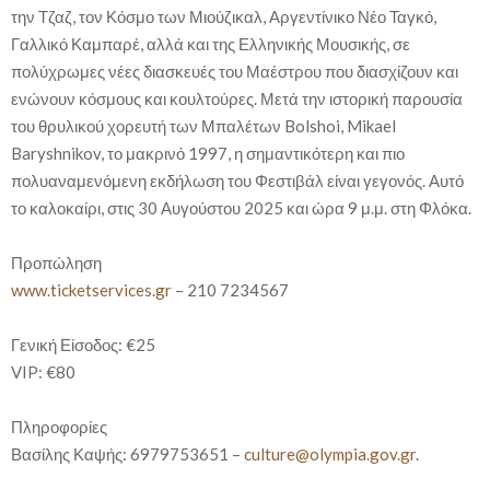
την Τζαζ, τον Κόσμο των Μιούζικαλ, Αργεντίνικο Νέο Ταγκό,
Γαλλικό Καμπαρέ, αλλά και της Ελληνικής Μουσικής, σε
πολύχρωμες νέες διασκευές του Μαέστρου που διασχίζουν και
ενώνουν κόσμους και κουλτούρες. Μετά την ιστορική παρουσία
του θρυλικού χορευτή των Μπαλέτων Bolshoi, Mikael
Baryshnikov, το μακρινό 1997, η σημαντικότερη και πιο
πολυαναμενόμενη εκδήλωση του Φεστιβάλ είναι γεγονός. Αυτό
το καλοκαίρι, στις 30 Αυγούστου 2025 και ώρα 9 μ.μ. στη Φλόκα.
Προπώληση
www.ticketservices.gr
– 210 7234567
Γενική Είσοδος: €25
VIP: €80
Πληροφορίες
Βασίλης Καψής: 6979753651‬ –
culture@olympia.gov.gr
.