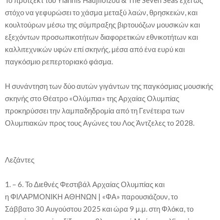
στόχο να γεφυρώσει το χάσμα μεταξύ λαών, θρησκειών, και
κουλτούρων μέσω της σύμπραξης βιρτουόζων μουσικών και
εξεχόντων προσωπικοτήτων διαφορετικών εθνικοτήτων και
καλλιτεχνικών υφών επί σκηνής, μέσα από ένα ευρύ και
παγκόσμιο ρεπερτοριακό φάσμα.
Η συνάντηση των δύο αυτών γιγάντων της παγκόσμιας μουσικής
σκηνής στο Θέατρο «Ολύμπια» της Αρχαίας Ολυμπίας
προκηρύσσει την λαμπαδηδρομία από τη Γενέτειρα των
Ολυμπιακών προς τους Αγώνες του Λος Άντζελες το 2028.
Λεζάντες
1. – 6. Το Διεθνές Φεστιβάλ Αρχαίας Ολυμπίας και
η ΦΙΛΑΡΜΟΝΙΚΗ ΑΘΗΝΩΝ | «ΦΑ» παρουσιάζουν, το
Σάββατο 30 Αυγούστου 2025 και ώρα 9 μ.μ. στη Φλόκα, το