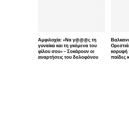
Αμφιλοχία: «Να γ@@@ς τη
Βαλκανι
γυναίκα και τη γκόμενα του
Ορεστιά
φίλου σου» – Σοκάρουν οι
κορυφή 
αναρτήσεις του δολοφόνου
παίδες 