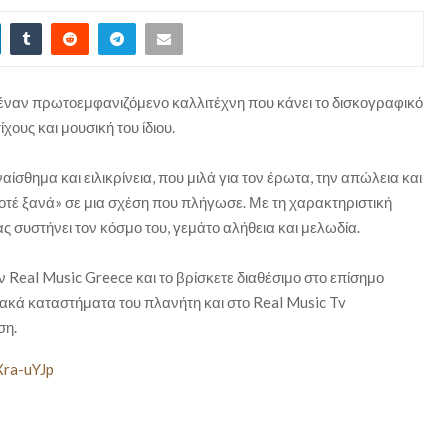
έναν πρωτοεμφανιζόμενο καλλιτέχνη που κάνει το δισκογραφικό
χους και μουσική του ίδιου.
ίσθημα και ειλικρίνεια, που μιλά για τον έρωτα, την απώλεια και
οτέ ξανά» σε μια σχέση που πλήγωσε. Με τη χαρακτηριστική
 συστήνει τον κόσμο του, γεμάτο αλήθεια και μελωδία.
 Real Music Greece και το βρίσκετε διαθέσιμο στο επίσημο
φιακά καταστήματα του πλανήτη και στο Real Music Tv
ση.
Xra-uYJp