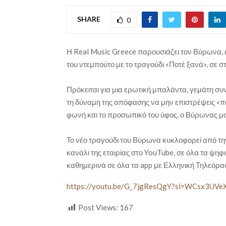
SHARE
0
Η Real Music Greece παρουσιάζει τον Βύρωνα, 
του ντεμπούτο με το τραγούδι «Ποτέ ξανά», σε στί
Πρόκειται για μια ερωτική μπαλάντα, γεμάτη συνα
τη δύναμη της απόφασης να μην επιστρέψεις «π
φωνή και το προσωπικό του ύφος, ο Βύρωνας μας
Το νέο τραγούδι του Βύρωνα κυκλοφορεί από την
κανάλι της εταιρίας στο YouTube, σε όλα τα ψη
καθημερινά σε όλα τα app με Ελληνική Τηλεόρα
https://youtu.be/G_7jgResQgY?si=WCsx3UVe
Post Views:
167