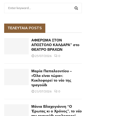
S
e
a
S
r
c
ΤΕΛΕΥΤΑΙΑ POSTS
E
h
f
A
ΑΦΙΕΡΩΜΑ ΣΤΟΝ
o
ΑΠΟΣΤΟΛΟ ΚΑΛΔΑΡΑ” στο
r
ΘΕΑΤΡΟ ΒΡΑΧΩΝ
R
:
25/07/2026
0
C
H
Μαρία Παπαλεοντίου –
«Όλα είναι τώρα»:
Κυκλοφορεί το νέο της
τραγούδι
21/07/2026
0
Μάνια Βλαχογιάννη “Ο
Έρωτας κι ο Χρόνος”, το νέο
της τραγούδι κυκλοφορεί